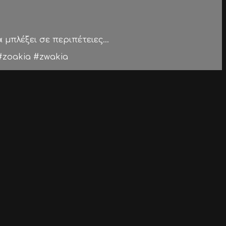
μπλέξει σε περιπέτειες...
zoakia #zwakia