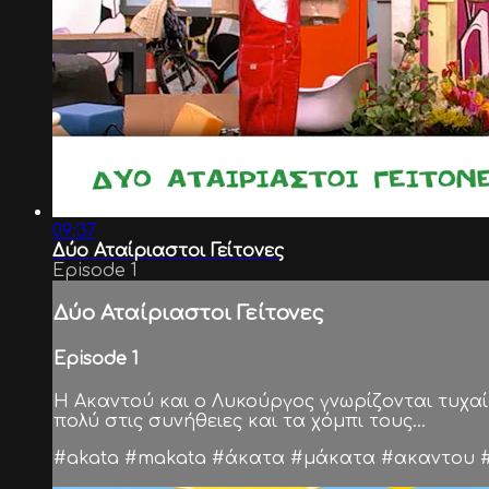
09:37
Δύο Αταίριαστοι Γείτονες
Episode 1
Δύο Αταίριαστοι Γείτονες
Episode 1
Η Ακαντού και ο Λυκούργος γνωρίζονται τυχαί
πολύ στις συνήθειες και τα χόμπι τους...
#akata #makata #άκατα #μάκατα #ακαντου #