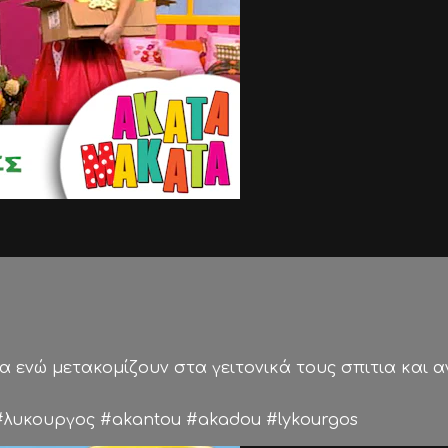
α ενώ μετακομίζουν στα γειτονικά τους σπιτια και α
λυκουργος #akantou #akadou #lykourgos