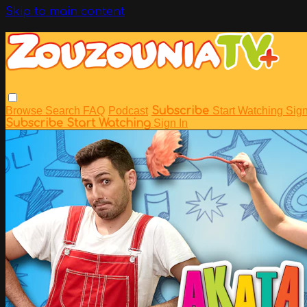
Skip to main content
Browse
Search
FAQ
Podcast
Subscribe
Start Watching
Sign
Subscribe
Start Watching
Sign In