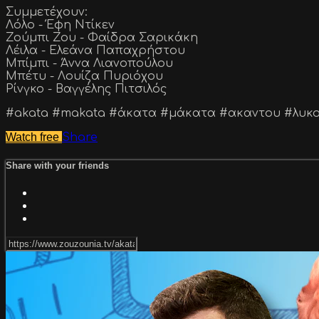
Συμμετέχουν:
Λόλο - Έφη Ντίκεν
Ζούμπι Ζου - Φαίδρα Σαρικάκη
Λέιλα - Ελεάνα Παπαχρήστου
Μπίμπι - Άννα Λιανοπούλου
Μπέτυ - Λουίζα Πυριόχου
Ρίνγκο - Βαγγέλης Πιτσιλός
#akata #makata #άκατα #μάκατα #ακαντου #λυκο
Watch free
Share
Share with your friends