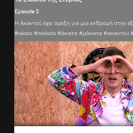
Episode 2
Η Ακαντού έχει όρεξη για μια εκδρομή στην εξο
#akata #makata #άκατα #μάκατα #ακαντου #λ