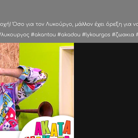
χή! Όσο για τον Λυκούργο, μάλλον έχει όρεξη για να 
υκουργος #akantou #akadou #lykourgos #ζωακια #