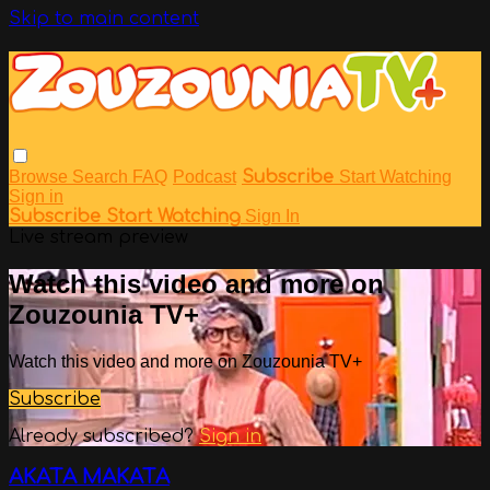
Skip to main content
Browse
Search
FAQ
Podcast
Subscribe
Start Watching
Sign in
Subscribe
Start Watching
Sign In
Live stream preview
Watch this video and more on
Zouzounia TV+
Watch this video and more on Zouzounia TV+
Subscribe
Already subscribed?
Sign in
ΑΚΑΤΑ ΜΑΚΑΤΑ