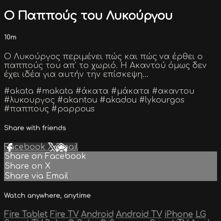
Ο Παππούς του Λυκούργου
10m
Ο Λυκούργος περιμένει πώς και πώς να έρθει ο
παππούς του απ' το χωριό. Η Ακαντού όμως δεν
έχει ιδέα για αυτήν την επίσκεψη...
#akata #makata #άκατα #μάκατα #ακαντου
#λυκουργος #akantou #akadou #lykourgos
#παππους #pappous
Share with friends
Facebook
X
Email
Share on Facebook
Share on X
Share via Email
Watch anywhere, anytime
Fire Tablet
Fire TV
Android
Android TV
iPhone
LG