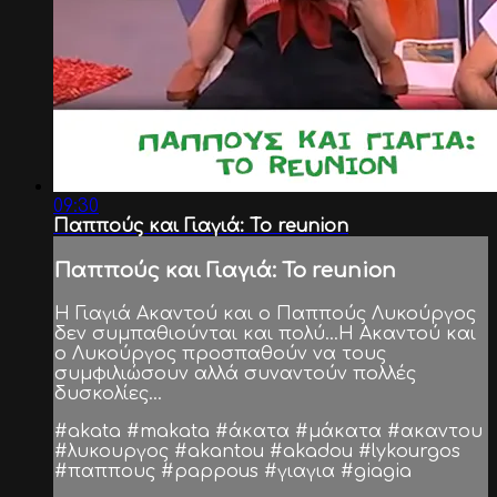
09:30
Παππούς και Γιαγιά: Το reunion
Παππούς και Γιαγιά: Το reunion
Η Γιαγιά Ακαντού και ο Παππούς Λυκούργος
δεν συμπαθιούνται και πολύ...Η Ακαντού και
ο Λυκούργος προσπαθούν να τους
συμφιλιώσουν αλλά συναντούν πολλές
δυσκολίες...
#akata #makata #άκατα #μάκατα #ακαντου
#λυκουργος #akantou #akadou #lykourgos
#παππους #pappous #γιαγια #giagia