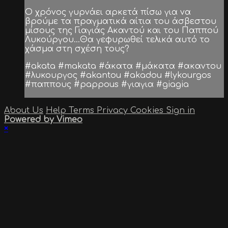
Ο χρόνος γυρνάει αρκετά πίσω για να
βρούμε τα πραγματικά αίτια του άσβεστου
μίσους της Γιαγιάς Ακαντού και του Παππού
Λυκούργου...Θα γεφυρωθεί τελικά αυτό το
χάσμα στη σχέση τους?
#akata #makata #άκατα #μάκατα #ακαντου
#λυκουργος #akantou #akadou #lykourgos
#παππους #pappous #γιαγια #giagia
About Us
Help
Terms
Privacy
Cookies
Sign in
Powered by Vimeo
×