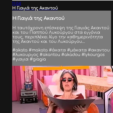
11:04
Η Γιαγιά της Ακαντού
Η Γιαγιά της Ακαντού
Η ταυτόχρονη επίσκεψη της Γιαγιάς Ακαντού
και του Παππού Λυκούργου στα εγγόνια
τους, περιπλέκει λίγο την καθημερινότητα
της Ακαντού και του Λυκούργου...
#akata #makata #άκατα #μάκατα #ακαντου
#λυκουργος #akantou #akadou #lykourgos
#γιαγια #giagia